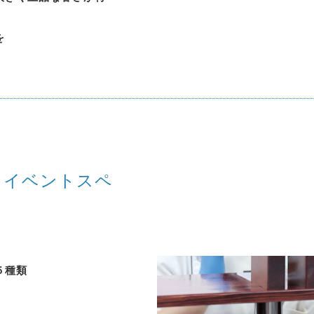
を
 イベントスペ
５種類