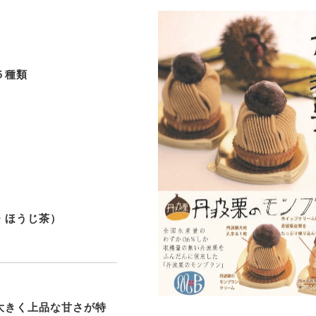
５種類
）
・ほうじ茶）
大きく上品な甘さが特