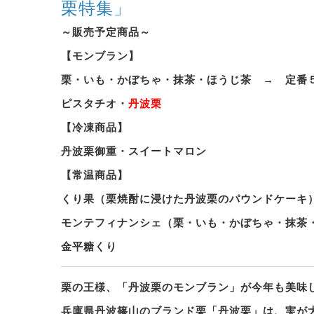
栗特集」
～販売予定商品～
【モンブラン】
栗・いも・かぼちゃ・抹茶・ほうじ茶 → 定番
ピスタチオ・
丹波栗
【冷凍商品】
丹波栗御重・スイートマロン
【常温商品】
くり果（栗焼酎に浸けた丹波栗のパウンドケーキ
モンテフィナンシェ（栗・いも・かぼちゃ・抹茶
金平糖くり
栗の王様、「丹波栗のモンブラン」が今年も美味
兵庫県丹波篠山のブランド栗「丹波栗」は、実が