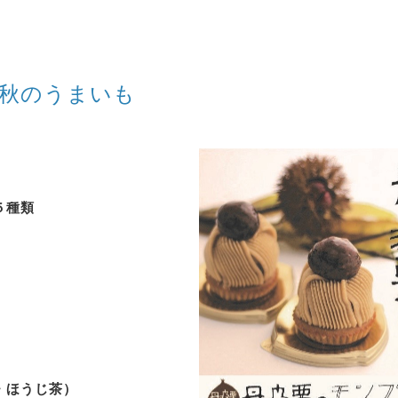
秋のうまいも
５種類
）
・ほうじ茶）