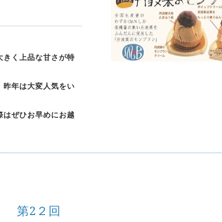
大きく上品な甘さが特
、昨年は大変人気をい
際はぜひお早めにお越
場
第2２回