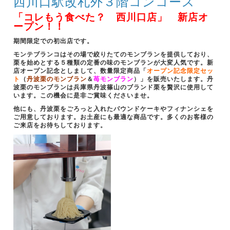
西川口駅改札外３階コンコース
「コレもう食べた？ 西川口店」 新店オ
ープン！！
期間限定での初出店です。
モンテブランコはその場で絞りたてのモンブランを提供しており、
栗を始めとする５種類の定番の味のモンブランが大変人気です。新
店オープン記念としまして、数量限定商品
「
オープン記念限定セッ
ト
（
丹波栗のモンブラン
＆
苺モンブラン
）」を販売いたします。丹
波栗のモンブランは兵庫県丹波篠山のブランド栗を贅沢に使用して
います。この機会に是非ご賞味くださいませ。
他にも、丹波栗をごろっと入れたパウンドケーキやフィナンシェを
ご用意しております。お土産にも最適な商品です。多くのお客様の
ご来店をお待ちしております。