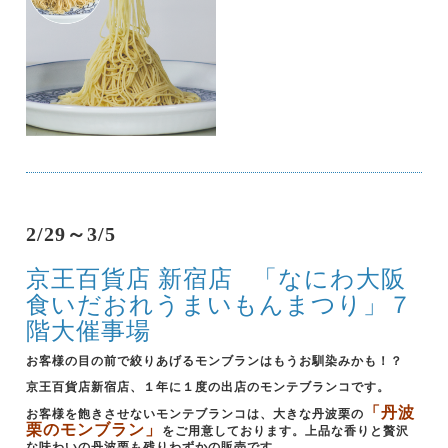
2/29～3/5
京王百貨店 新宿店
「なにわ大阪
食いだおれうまいもんまつり」７
階大催事場
お客様の目の前で絞りあげるモンブランはもうお馴染みかも！？
京王百貨店新宿店、１年に１度の出店のモンテブランコです。
「丹波
お客様を飽きさせないモンテブランコは、大きな丹波栗の
栗のモンブラン」
をご用意しております。上品な香りと贅沢
な味わいの丹波栗も残りわずかの販売です。