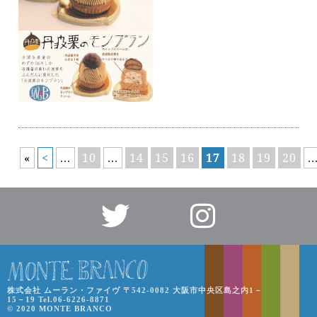
«
<
...
10
...
14
15
16
17
18
19
20
..
株式会社 ムーラン・ファイヴ 〒542-0082 大阪市中央区島之内1－
15－19 Tel.06-6226-8871
© 2020 MONTE BRANCO