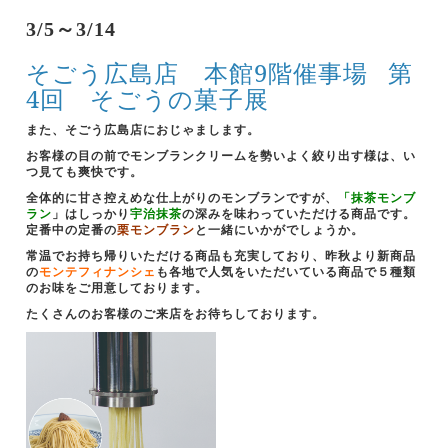
3/5～3/14
そごう広島店 本館9階催事場
第
4回 そごうの菓子展
また、そごう広島店におじゃまします。
お客様の目の前でモンブランクリームを勢いよく絞り出す様は、い
つ見ても爽快です。
全体的に甘さ控えめな仕上がりのモンブランですが、
「抹茶モンブ
ラン
」はしっかり
宇治抹茶
の深みを味わっていただける商品です。
定番中の定番の
栗モンブラン
と一緒にいかがでしょうか。
常温でお持ち帰りいただける商品も充実しており、昨秋より新商品
の
モンテフィナンシェ
も各地で人気をいただいている商品で５種類
のお味をご用意しております。
たくさんのお客様のご来店をお待ちしております。