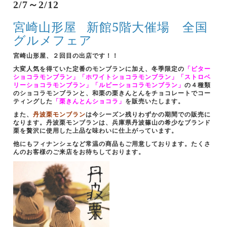
2/7～2/12
宮崎山形屋
新館5階大催場 全国
グルメフェア
宮崎山形屋、２回目の出店です！！
大変人気を得ていた定番のモンブランに加え、冬季限定の
「ビター
ショコラモンブラン」「ホワイトショコラモンブラン」「ストロベ
リーショコラモンブラン」「ルビーショコラモンブラン」
の４種類
のショコラモンブランと、和栗の栗きんとんをチョコレートでコー
ティングした
「栗きんとんショコラ」
を販売いたします。
また、
丹波栗モンブラン
は今シーズン残りわずかの期間での販売に
なります。丹波栗モンブランは、兵庫県丹波篠山の希少なブランド
栗を贅沢に使用した上品な味わいに仕上がっています。
他にもフィナンシェなど常温の商品もご用意しております。たくさ
んのお客様のご来店をお待ちしております。