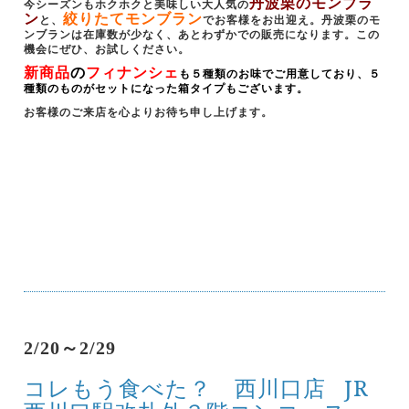
丹波栗のモンブラ
今シーズンもホクホクと美味しい大人気の
ン
絞りたてモンブラン
と、
でお客様をお出迎え。丹波栗のモ
ンブランは在庫数が少なく、あとわずかでの販売になります。この
機会にぜひ、お試しください。
新商品
の
フィナンシェ
も５種類のお味でご用意しており、５
種類のものがセットになった箱タイプもございます。
お客様のご来店を心よりお待ち申し上げます。
2/20～2/29
コレもう食べた？ 西川口店
JR