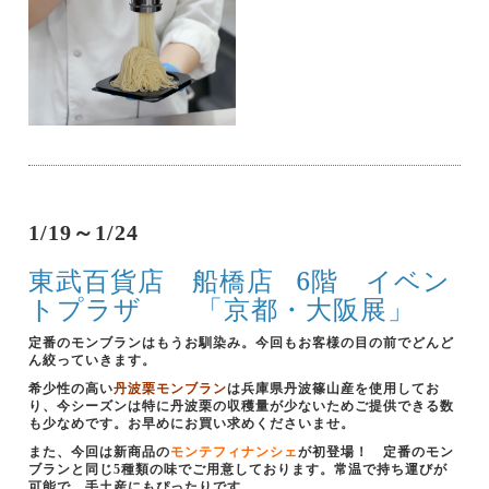
1/19～1/24
東武百貨店 船橋店
6階 イベン
トプラザ 「京都・大阪展」
定番のモンブランはもうお馴染み。今回もお客様の目の前でどんど
ん絞っていきます。
希少性の高い
丹波栗モンブラン
は兵庫県丹波篠山産を使用してお
り、今シーズンは特に丹波栗の収穫量が少ないためご提供できる数
も少なめです。お早めにお買い求めくださいませ。
また、今回は新商品の
モンテフィナンシェ
が初登場！ 定番のモン
ブランと同じ5種類の味でご用意しております。常温で持ち運びが
可能で、手土産にもぴったりです。