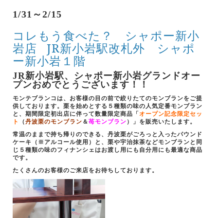
1/31～2/15
コレもう食べた？ シャポー新小
岩店
JR新小岩駅改札外 シャポ
ー新小岩１階
JR新小岩駅、シャポー新小岩グランドオー
プンおめでとうございます！！
モンテブランコは、お客様の目の前で絞りたてのモンブランをご提
供しております。栗を始めとする５種類の味の人気定番モンブラン
と、期間限定初出店に伴って数量限定商品
「
オープン記念限定セッ
ト
（
丹波栗のモンブラン
＆
苺モンブラン
）」を販売いたします。
常温のままで持ち帰りのできる、丹波栗がごろっと入ったパウンド
ケーキ（※アルコール使用）と、栗や宇治抹茶などモンブランと同
じ５種類の味のフィナンシェはお渡し用にも自分用にも最適な商品
です。
たくさんのお客様のご来店をお待ちしております。