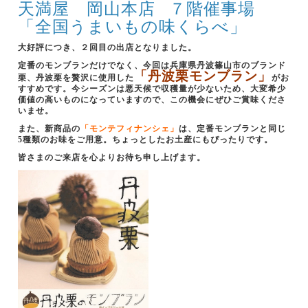
天満屋 岡山本店
７階催事場
「全国うまいもの味くらべ」
大好評につき、２回目の出店となりました。
定番のモンブランだけでなく、今回は兵庫県丹波篠山市のブランド
「丹波栗モンブラン」
栗、丹波栗を贅沢に使用した
がお
すすめです。今シーズンは悪天候で収穫量が少ないため、大変希少
価値の高いものになっていますので、この機会にぜひご賞味くださ
いませ。
また、新商品の
「モンテフィナンシェ」
は、定番モンブランと同じ
5種類のお味をご用意。ちょっとしたお土産にもぴったりです。
皆さまのご来店を心よりお待ち申し上げます。