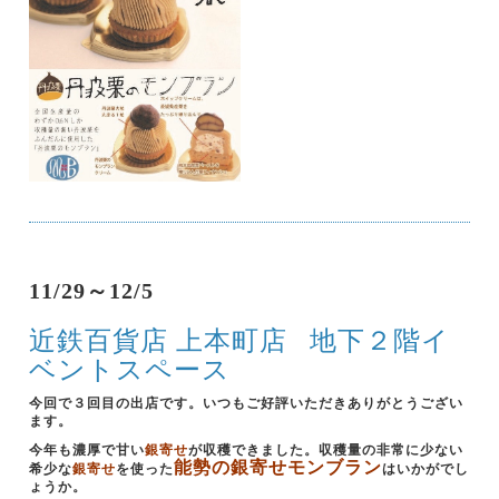
11/29～12/5
近鉄百貨店 上本町店
地下２階イ
ベントスペース
今回で３回目の出店です。いつもご好評いただきありがとうござい
ます。
今年も濃厚で甘い
銀寄せ
が収穫できました。収穫量の非常に少ない
能勢の銀寄せモンブラン
希少な
銀寄せ
を使った
はいかがでし
ょうか。