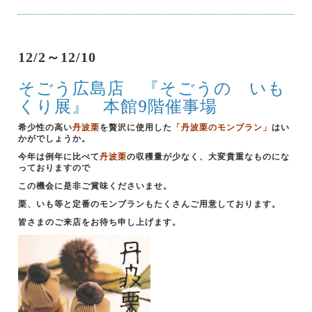
12/2～12/10
そごう広島店 『そごうの いも
くり展』
本館9階催事場
希少性の高い
丹波栗
を贅沢に使用した
「丹波栗のモンブラン」
はい
かがでしょうか。
今年は例年に比べて
丹波栗
の収穫量が少なく、大変貴重なものにな
っておりますので
この機会に是非ご賞味くださいませ。
栗、いも等と定番のモンブランもたくさんご用意しております。
皆さまのご来店をお待ち申し上げます。